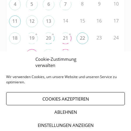
8
9
10
4
5
6
7
14
15
16
17
11
12
13
+
+
+
23
24
18
19
20
21
22
25
29
30
31
26
27
28
Cookie-Zustimmung
verwalten
RSS
Wir verwenden Cookies, um unsere Website und unseren Service zu
optimieren.
RSS-FEED abonnieren
COOKIES AKZEPTIEREN
RSS-FEED EVENTS abonnieren
ABLEHNEN
EINSTELLUNGEN ANZEIGEN