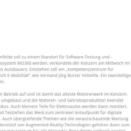
enfelde soll zu einem Standort für Software-Testung und -
Ökosystem MO360 werden, verkündete der Konzern am Mittwoch im
s Autobauers. Entstehen soll ein „Kompetenzzentrum für
h E-Mobilität“, wie Vorstand Jörg Burzer mitteilte. Ein zweistellige
en.
n Betrieb auf und ist damit das älteste Motorenwerk im Konzern.
s umgebaut und die Motoren- und Getriebeproduktion beendet
Fokus. Auch kleinere Teile für Elektroautos werden dann montiert.
nd Testzellen das Werk zum zentralen Anlaufpunkt für digitale
. Auch übergreifende Themen wie die vorausschauende Wartung
unterstützt von Augmented-Reality-Technologien gehören dann zum
ifizierungszentrum für alle Mercedes-Benz Werke weltweit werden.