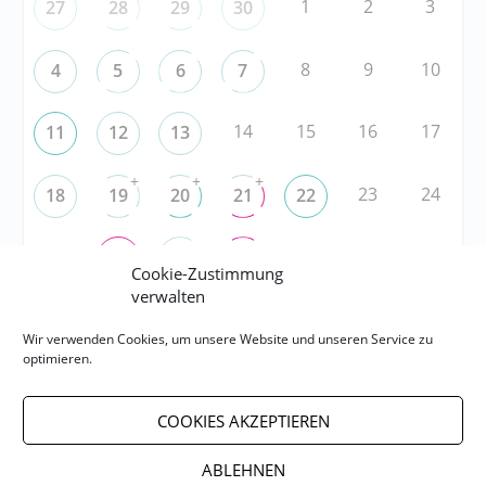
1
2
3
27
28
29
30
8
9
10
4
5
6
7
14
15
16
17
11
12
13
+
+
+
23
24
18
19
20
21
22
25
29
30
31
26
27
28
Cookie-Zustimmung
verwalten
RSS
Wir verwenden Cookies, um unsere Website und unseren Service zu
optimieren.
RSS-FEED abonnieren
COOKIES AKZEPTIEREN
RSS-FEED EVENTS abonnieren
ABLEHNEN