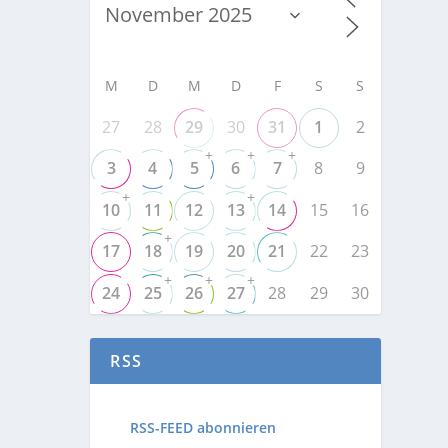
M
D
M
D
F
S
S
27
28
29
30
31
1
2
+
+
+
3
4
5
6
7
8
9
+
+
10
11
12
13
14
15
16
+
17
18
19
20
21
22
23
+
+
+
24
25
26
27
28
29
30
RSS
RSS-FEED abonnieren