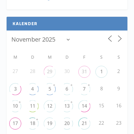
KALENDER
M
D
M
D
F
S
S
27
28
30
2
29
31
1
+
+
+
8
9
3
4
5
6
7
+
+
15
16
10
11
12
13
14
+
22
23
17
18
19
20
21