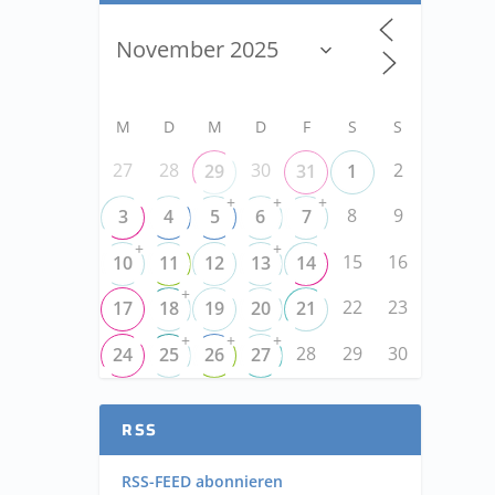
M
D
M
D
F
S
S
27
28
30
2
29
31
1
+
+
+
8
9
3
4
5
6
7
+
+
15
16
10
11
12
13
14
+
22
23
17
18
19
20
21
+
+
+
28
29
30
24
25
26
27
RSS
RSS-FEED abonnieren