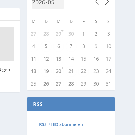
M
D
M
D
F
S
S
+
27
28
29
30
1
2
3
4
5
6
7
8
9
10
11
12
13
14
15
16
17
+
+
+
4 geht
18
19
20
21
22
23
24
25
26
27
28
29
30
31
RSS
RSS-FEED abonnieren