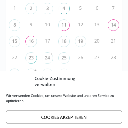
1
5
6
7
2
3
4
9
10
12
13
8
11
14
17
20
21
15
16
18
19
+
22
26
27
28
23
24
25
+
3
4
5
29
30
1
2
Cookie-Zustimmung
verwalten
RSS
Wir verwenden Cookies, um unsere Website und unseren Service zu
optimieren.
RSS-FEED abonnieren
COOKIES AKZEPTIEREN
RSS-FEED EVENTS abonnieren